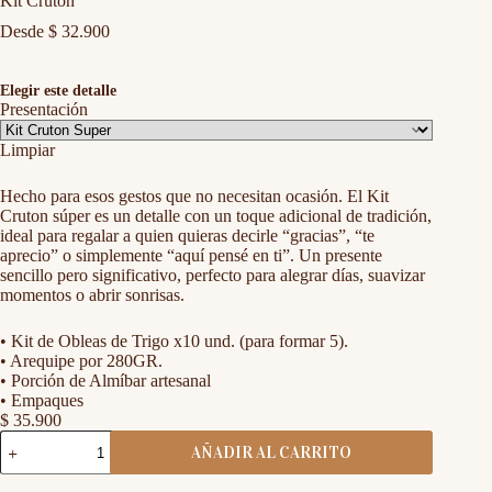
Kit Cruton
Desde
$
32.900
Elegir este detalle
Presentación
Limpiar
Hecho para esos gestos que no necesitan ocasión. El Kit
Cruton súper es un detalle con un toque adicional de tradición,
ideal para regalar a quien quieras decirle “gracias”, “te
aprecio” o simplemente “aquí pensé en ti”. Un presente
sencillo pero significativo, perfecto para alegrar días, suavizar
momentos o abrir sonrisas.
• Kit de Obleas de Trigo x10 und. (para formar 5).
• Arequipe por 280GR.
• Porción de Almíbar artesanal
• Empaques
$
35.900
Kit
AÑADIR AL CARRITO
Cruton
cantidad