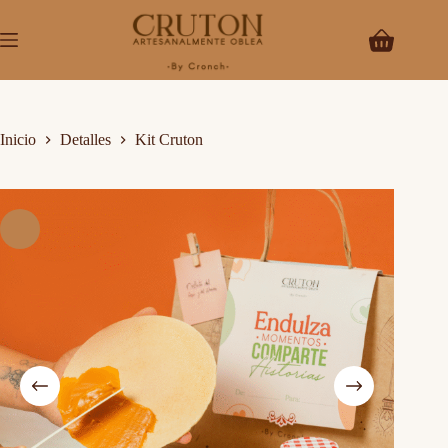
Saltar
al
contenido
Carro
de
compra
Inicio
Detalles
Kit Cruton