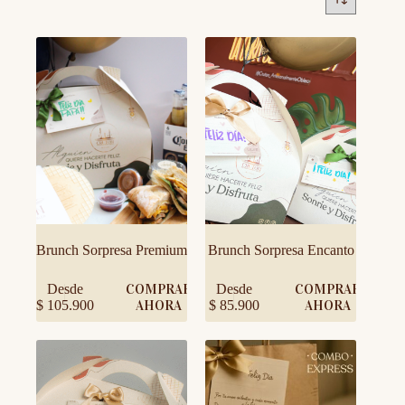
Brunch Sorpresa Premium
Brunch Sorpresa Encanto
Este
Este
Desde
COMPRAR
Desde
COMPRAR
producto
producto
$
105.900
AHORA
$
85.900
AHORA
tiene
tiene
múltiples
múltiples
variantes.
variantes.
Las
Las
opciones
opciones
se
se