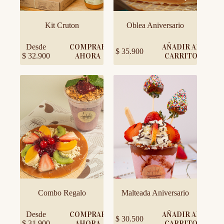
producto
producto
Kit Cruton
Oblea Aniversario
Este
Desde
COMPRAR
AÑADIR AL
$
35.900
producto
$
32.900
AHORA
CARRITO
tiene
múltiples
variantes.
Las
opciones
se
pueden
elegir
en
la
página
de
producto
Combo Regalo
Malteada Aniversario
Este
Desde
COMPRAR
AÑADIR AL
$
30.500
producto
$
31.900
AHORA
CARRITO