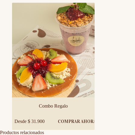
Combo Regalo
Este
Desde
$
31.900
COMPRAR AHORA
producto
tiene
Productos relacionados
múltiples