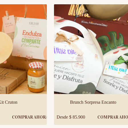
Kit Cruton
Brunch Sorpresa Encanto
Este
COMPRAR AHORA
Desde
$
85.900
COMPRAR AH
producto
tiene