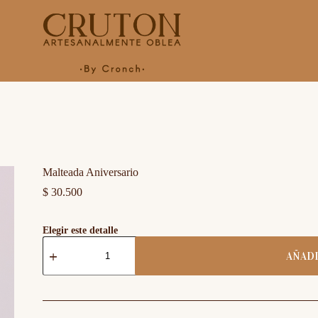
Malteada Aniversario
$
30.500
Elegir este detalle
Malteada
Aniversario
AÑADI
cantidad